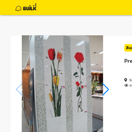
สิ
Pr
B
6