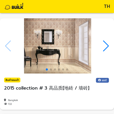
TH
สินค้าแนะนำ
แชร์
2015 collection # 3 高品质[地砖 / 墙砖]
Bangkok
722