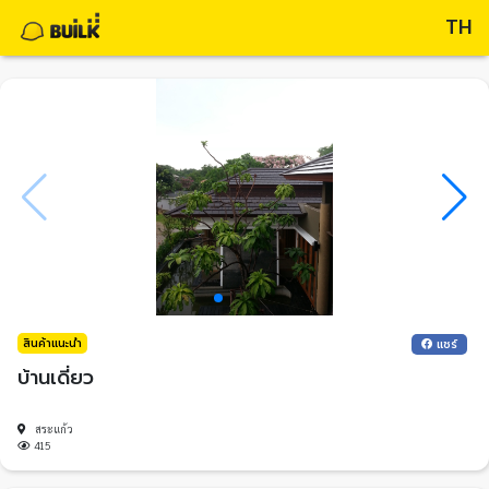
TH
สินค้าแนะนำ
แชร์
บ้านเดี่ยว
สระแก้ว
415