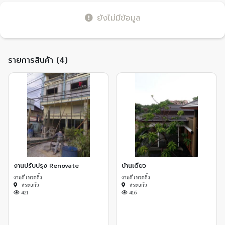
ยังไม่มีข้อมูล
รายการสินค้า (4)
งานปรับปรุง Renovate
บ้านเดี่ยว
งามดี เทรดดิ้ง
งามดี เทรดดิ้ง
สระแก้ว
สระแก้ว
421
416