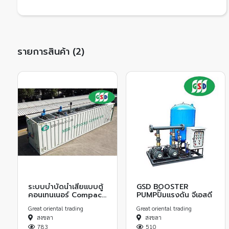
รายการสินค้า (2)
ระบบบำบัดน้ำเสียแบบตู้
GSD BOOSTER
คอนเทนเนอร์ Compact
PUMPปั๊มแรงดัน จีเอสดี
Unit reactor of
Great oriental trading
Great oriental trading
WWTP
สงขลา
สงขลา
783
510