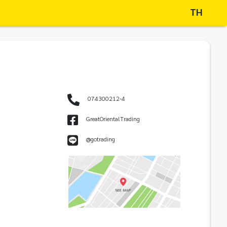
TH
074300212-4
GreatOrientalTrading
@gotrading