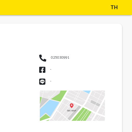
TH
025030991
-
-