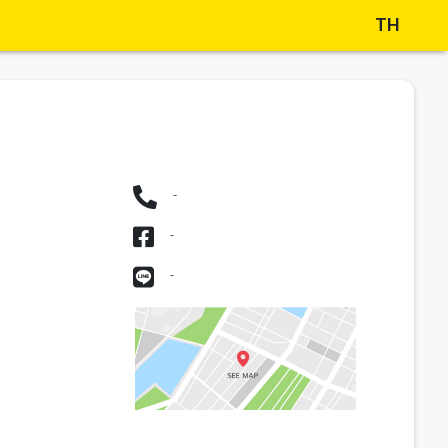
TH
-
-
-