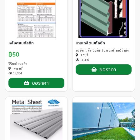
หลังคาเมทัลชีท
บานเกล็ดเมทัลชีท
บริษัท เมทัล บิวล์ดิง (ประเทศไทย) จำกัด
฿50
ชลบุรี
11,336
วิริยะโลหะกิจ
ขอราคา
สระบุรี
14,354
ขอราคา