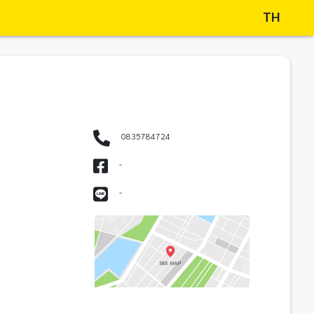
TH
0835784724
-
-