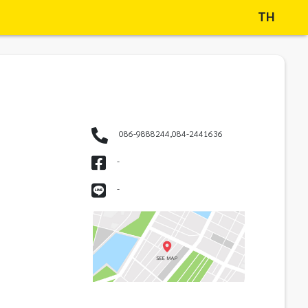
TH
086-9888244,084-2441636
-
-