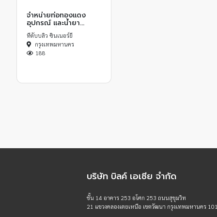
จำหน่ายท่อทองแดง
อุปกรณ์ และน้ำยา
ทำความเย็น
ทีดับบลิว ซินเนอร์ยี
กรุงเทพมหานคร
188
บริษัท บิลค์ เอเชีย จำกัด
ชั้น 14 อาคาร 253 อโศก 253 ถนนสุขุมวิท
21 แขวงคลองเตยเหนือ เขตวัฒนา กรุงเทพมหานคร 10