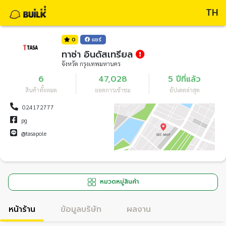
TH
0
แชร์
ทาซ่า อินดัสเทรียล
จังหวัด กรุงเทพมหานคร
6
47,028
5 ปีที่แล้ว
สินค้าทั้งหมด
ยอดการเข้าชม
อัปเดตล่าสุด
024172777
pg
@tasapole
หมวดหมู่สินค้า
หน้าร้าน
ข้อมูลบริษัท
ผลงาน