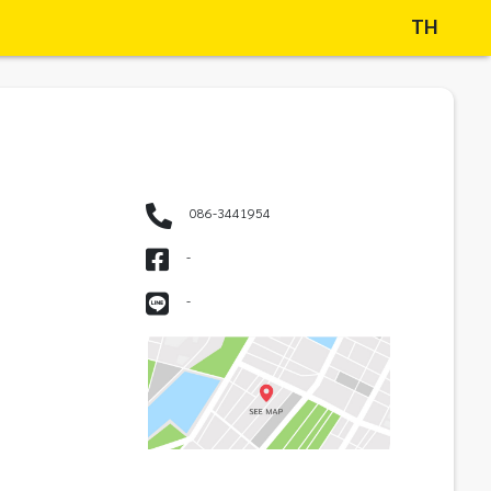
TH
086-3441954
-
-