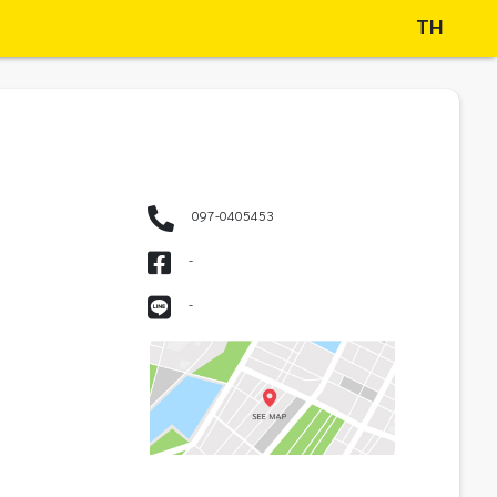
TH
097-0405453
-
-