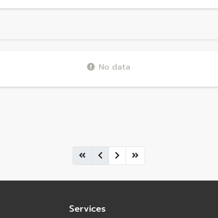
No data
Services