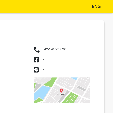
ENG
+8562077477040
-
-