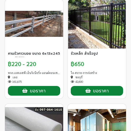
เรื่องการ ทุบตึก รับทุบตึก รื้อถอนอาคาร ทำไมต้องบริษัทเรา ?
เราเน้นให้งานเสร็จตรงตามเวลา และที่สำคัญงานเรียบร้อย เราปฏิบัติงานตาม
แผนที่วางไว้อย่างเคร่งครัด ไม่ทำให้งบบานปลาย
เราไม่เคยทิ้งงาน และทำงานช้ากว่าสัญญาที่ตกลงกันไว้
เราทำงานในราคาที่เป็นธรรมสมเหตุสมผล ไม่เอาเปรียบหลอกลวงลูกค้าและให้
ราคารับซื้อเศษวัสดุที่ได้จากการรื้อถอนราคาสูง
เรามีประสบการณ์ รวมทั้งความเชี่ยวชาญในงาน รื้อถอน ทุบตึก ทุบอาคาร มา
ยาวนานหลายปี
เรามีคนงาน เครื่องไม้เครื่องมือ เครื่องจักร ที่พร้อมสำหรับงานรื้อถอนทุกแบบ
คานรั้วคาวบอย ขนาด 6x13x245
รั้วเหล็ก สำเร็จรูป
ศักยภาพการทำงาน
cm. ลบมุม
฿220 - 220
฿650
1. สำรวจและประเมินราคา
หจก.เอสเอสพี เอ็นจิเนียริ่ง แอนด์คอนเซาท์
ไอ-สบาย การก่อสร้าง
2. มีอุปกรณ์และเครื่องมือ เครื่องจักร ที่ใช้ในการรื้อถอนให้มีประสิทธิภาพสูงทัน
เลย
ชลบุรี
สมัยและดีที่สุด
161,675
42,600
ขอราคา
ขอราคา
3. ดำเนินการเกี่ยวกับใบอนุญาตต่าง ๆ ทั่วประเทศ
4. ได้พัฒนากิจการและขยายโรงสร้างงาน ผู้ร่วมงานทุกจังหวัดทั่วประเทศ เพื่อ
รองรับความต้องการของลูกค้าให้เพียงพอ
5. ราคาเราพิสุจน์ได้ รายรับ - รายจ่ายอยู่ในจุดที่ลูกค้าพึงพอใจ
6. มีประกันภัย รับผิดชอบตามวงเงินที่เหมาะสม