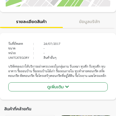
รายละเอียดสินค้า
ข้อมูลบริษัท
วันที่อัพเดท
:
24/07/2017
ขนาด
:
-
หน่วย
:
-
UNITCATEGORY
:
สินค้าอื่นๆ
บริษัทของเราให้บริการอย่างครบวงจรในกลุ่มงาน รับเหมา ทุบตึก รับทุบตึก ทุบ
อาคาร รื้อถอนบ้าน รื้อถอนบ้านไม้เก่า รื้อถอนภายใน ทุบทำลายคอนกรีต สกัด
คอนกรีต ตัดคอนกรีต รื้อโครงสร้างคอนกรีตที่อยู่ใต้ดิน รื้อโรงงาน และโครงเหล็ก
ทุกชนิด รวมไปถึงการทุบตึกและรื้อถอนสิ่งปลูกสร้างทุกชนิด ซึ่งเราปฏิบัติงานโดย
คำนึงถึงความปลอดภัยและความพอใจของลูกค้าเป็นหลัก เราจึงใช้เครื่องไม้เครื่อง
ดูเพิ่มเติม
มือที่มีประสิทธิภาพในการทำงานเสมอ เรามีรถตัดโครงสร้างคอนกรีต รถ
Backhoe รถตัดโครงสร้างเหล็ก รถเครนทุกขนาดในทุกน้ำหนักสำหรับการยกรื้อ
ถอน เราใช้เครื่องมือที่ทันสมัยและเทคโนโลยีการรื้อถอนจากต่างประเทศในการ
ปฏิบัติงานเสมอ จึงมั่นใจได้เรื่องประสิทธิภาพ ความปลอดภัย ในการบริการของ
สินค้าที่คล้ายกัน
เราได้อย่างไร้กังวล