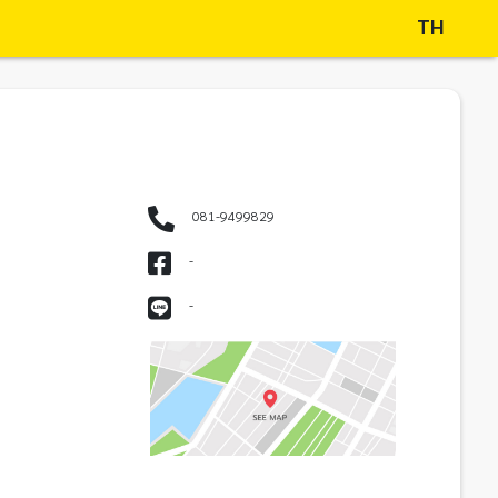
TH
081-9499829
-
-