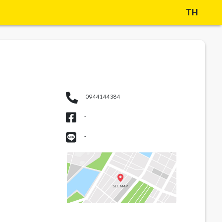
TH
0944144384
-
-