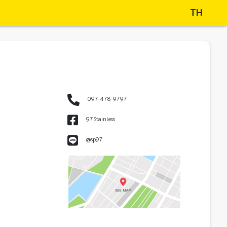
TH
097-478-9797
97Stainless
@sp97