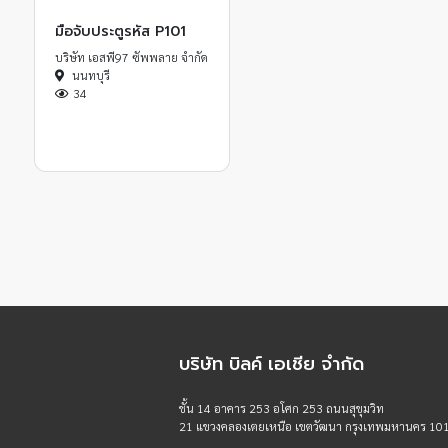
มือจับประตูรหัส P101
บริษัท เอสพี97 ซัพพลาย จำกัด
นนทบุรี
34
บริษัท บิลค์ เอเชีย จำกัด
ชั้น 14 อาคาร 253 อโศก 253 ถนนสุขุมวิท
21 แขวงคลองเตยเหนือ เขตวัฒนา กรุงเทพมหานคร 10