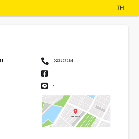
TH
อน
023127184
-
-