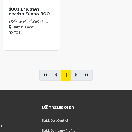
รับประมาณราคา
ก่อสร้าง รับถอด BOQ
บริษัท ทรงชัยเอ็นจิเนียริ่ง แอนด์ คอนสตรัคชั่น จำกัด
สมุทรปราการ
702
1
บริการของเรา
Builk Cost Control
110
Builk Company Profile