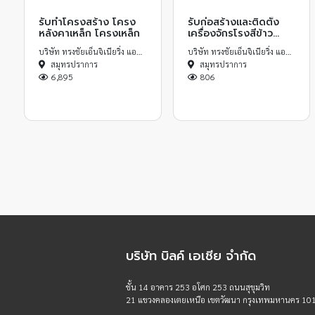
รับทำโครงสร้าง โครง
รับก่อสร้างและติดตั้ง
หลังคาเหล็ก โครงเหล็ก
เครื่องจักรโรงสีข้าว
และSILO
บริษัท ทรงชัยเอ็นจิเนียริ่ง แอนด์ คอนสตรัคชั่น จำกัด
บริษัท ทรงชัยเอ็นจิเนียริ่ง แอนด์ คอนสตรัคชั่น จำกัด
สมุทรปราการ
สมุทรปราการ
6,895
806
บริษัท บิลค์ เอเชีย จำกัด
ชั้น 14 อาคาร 253 อโศก 253 ถนนสุขุมวิท
21 แขวงคลองเตยเหนือ เขตวัฒนา กรุงเทพมหานคร 10