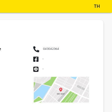
TH
e
043042364
-
-