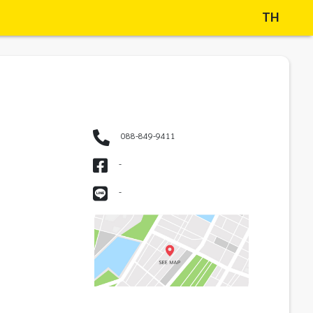
TH
088-849-9411
-
-