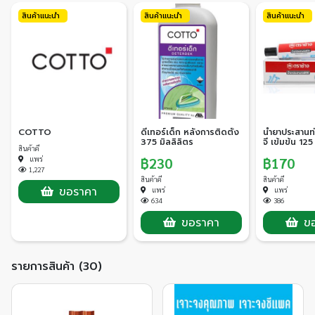
สินค้าแนะนำ
สินค้าแนะนำ
สินค้าแนะนำ
COTTO
ดีเทอร์เด็ก หลังการติดตั้ง
น้ำยาประสานท่
375 มิลลิลิตร
จี เข้มข้น 125
สินค้าดี
฿230
฿170
แพร่
1,227
สินค้าดี
สินค้าดี
ขอราคา
แพร่
แพร่
634
386
ขอราคา
ข
รายการสินค้า (30)