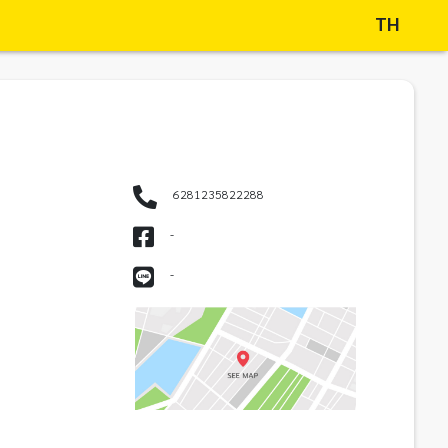
TH
6281235822288
-
-