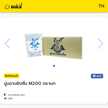
TH
สินค้าแนะนำ
แชร์
ปูนฉาบยิปซั่ม M200 ตรานก
กรุงเทพมหานคร
1494