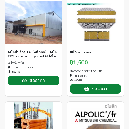
ผนังสำเร็จรูป ผนังห้องเย็น ผนัง
ผนัง rockwool
EPS sandwich panel ผนังโฟม
หลังคา หลังคาฉนวนกันร้อน
฿1,500
เอไพร์ม พลัส
กรุงเทพมหานคร
MWT CONSISTENT CO.,LTD
85,475
สมุทรสาคร
ขอราคา
24,918
ขอราคา