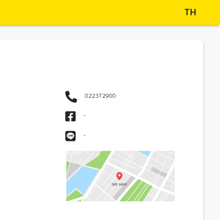
TH
022372900
-
-