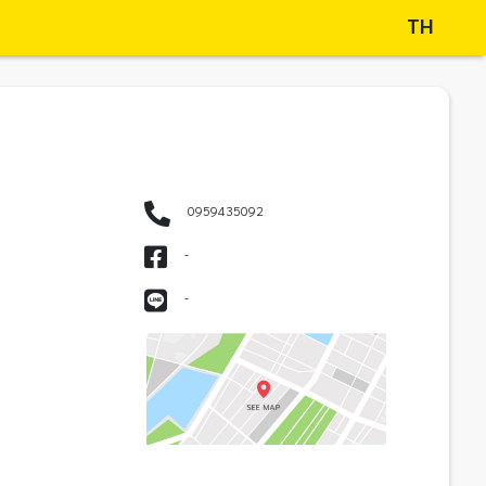
TH
0959435092
-
-