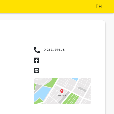
TH
0-2621-5761-8
-
-