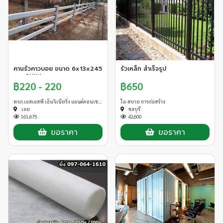
• เคลือบกัลวาไนซ์ป้องกันสนิม Z275
แผ่นหลังคา
• Trimdek 760 ความหนา 0.40mm. TCT
• เคลือบผิวด้วยZINCALUME หรือ Clean Colorbond ในกรณีเป็นแผ่นหลังคา
เคลือบสี
คานรั้วคาวบอย ขนาด 6x13x245
รั้วเหล็ก สำเร็จรูป
cm. ลบมุม
฿220 - 220
฿650
หจก.เอสเอสพี เอ็นจิเนียริ่ง แอนด์คอนเซาท์
ไอ-สบาย การก่อสร้าง
เลย
ชลบุรี
161,675
42,600
ขอราคา
ขอราคา