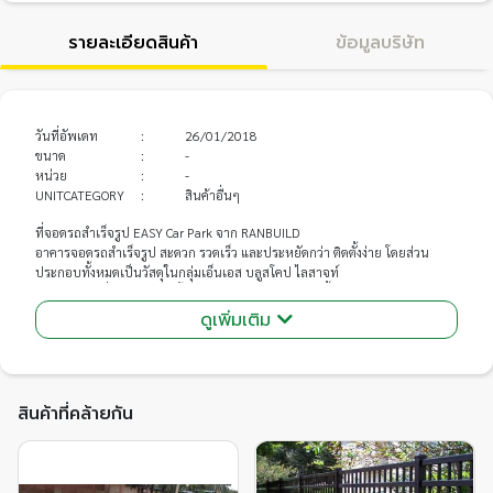
รายละเอียดสินค้า
ข้อมูลบริษัท
วันที่อัพเดท
:
26/01/2018
ขนาด
:
-
หน่วย
:
-
UNITCATEGORY
:
สินค้าอื่นๆ
ที่จอดรถสำเร็จรูป EASY Car Park จาก RANBUILD
อาคารจอดรถสำเร็จรูป สะดวก รวดเร็ว และประหยัดกว่า ติดตั้งง่าย โดยส่วน
ประกอบทั้งหมดเป็นวัสดุในกลุ่มเอ็นเอส บลูสโคป ไลสาจท์
ทำให้มีความมั่นใจได้ว่าทุกชิ้นส่วนของ EASY Car Park นั้นมีมาตรฐานแน่นอน
ดูเพิ่มเติม
นวัตกรรมใหม่สำหรับลานจอดรถ
• ติดตั้งง่ายด้วยระบบ bolt, nut และสกรูไม่ต้องเชื่อม
• หลังคา ใช้หลังคาเหล็กลอน TRIMDEK ผลิตจากเหล็กเคลือบรับแรงดึงสูง
ZINCALUME และ CLEAN COLORBOND ความหนา 0.40 มม. แข็งแกร่ง ทนทาน
สินค้าที่คล้ายกัน
• โครงสร้าง ใช้เหล็ก GALVASPAN ทนทานรับน้ำหนักได้ดีเยี่ยม
PRODUCT SPECIFICATION รายละเอียดผลิตภัณฑ์
• Galvaspan C & Z Section
• เหล็กรับแรงดึงสูง (High Tensile Steel ) G450