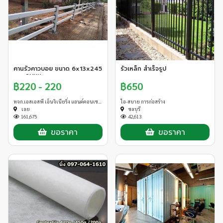
คานรั้วคาวบอย ขนาด 6x13x245
รั้วเหล็ก สำเร็จรูป
cm. ลบมุม
฿220 - 220
฿650
หจก.เอสเอสพี เอ็นจิเนียริ่ง แอนด์คอนเซาท์
ไอ-สบาย การก่อสร้าง
เลย
ชลบุรี
161,675
42,613
ขอราคา
ขอราคา