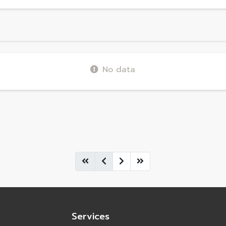
No data
Services