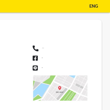
ENG
-
-
-