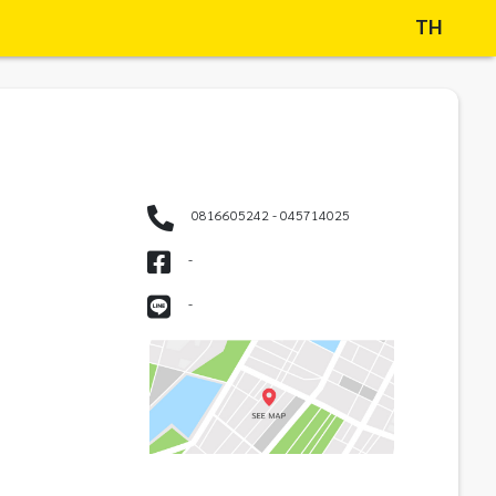
TH
0816605242 - 045714025
-
-