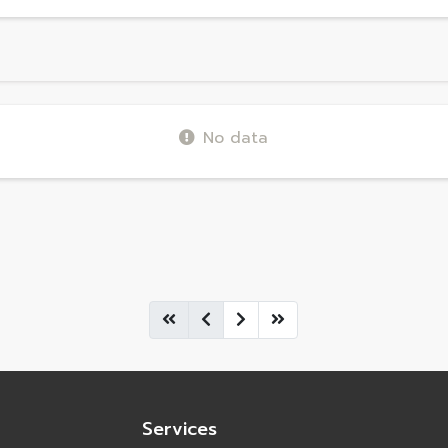
No data
Services