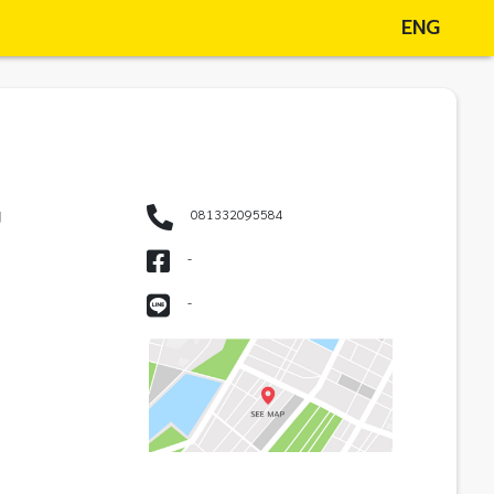
ENG
g
081332095584
-
-