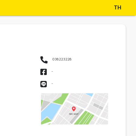
TH
038223228
-
-