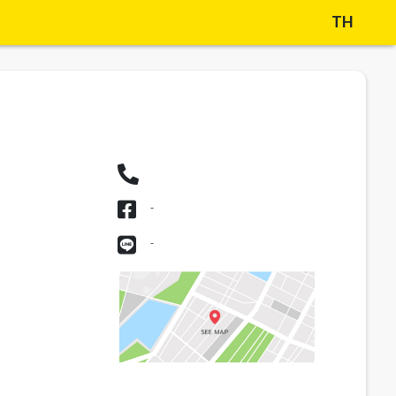
TH
-
-