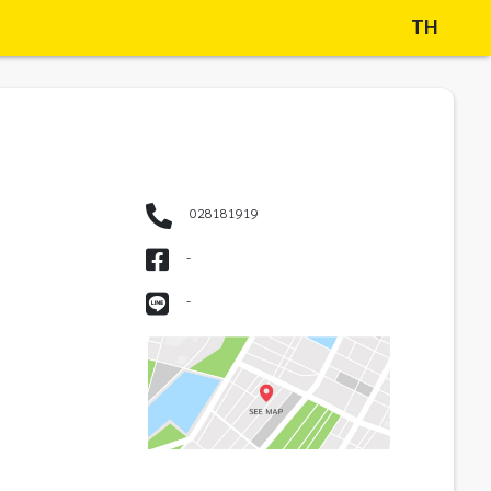
TH
028181919
-
-