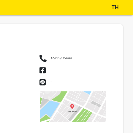
TH
0988906440
-
-