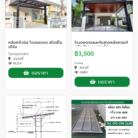
หลังคาไวนิล โรงจอดรถ สไตล์โม
โรงจอดรถและกันสาดหลังคาเมทั
เดิร์น
ลชีท ฝ้าระแนงลายไม้
฿3,500
โกลากุลการช่าง
นนทบุรี
P-lona
59,214
สระบุรี
ขอราคา
24,883
ขอราคา