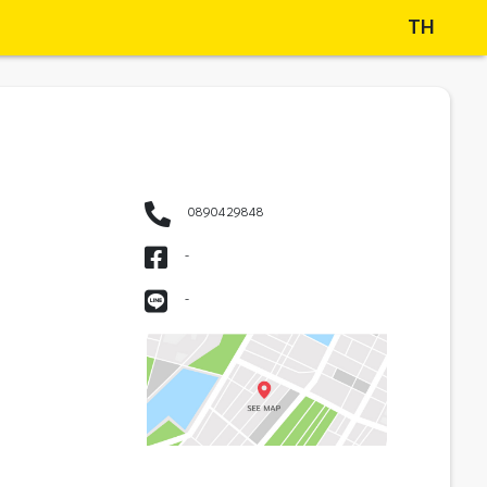
TH
0890429848
-
-