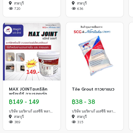
สระบุรี
สระบุรี
720
636
MAX JOINTอะคริลิค
Tile Grout กาวยาแนว
พร้อมใช้ ฉาบรอยต่อ
แผ่นไฟเบอร์ซีเมนต์
฿149 - 149
฿38 - 38
บริษัท นอริตาเก้ เอสซีจี พลาสเตอร์ จำกัด
บริษัท นอริตาเก้ เอสซีจี พลาสเตอร์ จำกัด
สระบุรี
สระบุรี
389
315