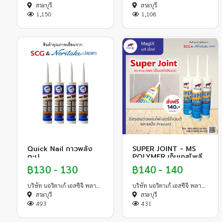
สระบุรี
สระบุรี
1,150
1,108
Quick Nail กาวพลัง
SUPER JOINT - MS
ตะปู
POLYMER เอ็มเอสโพลี
เมอร์ ซีลรอยต่อแผ่น
฿130 - 130
฿140 - 140
ไฟเบอร์ซีเมนต์ และผนัง
Precast
บริษัท นอริตาเก้ เอสซีจี พลาสเตอร์ จำกัด
บริษัท นอริตาเก้ เอสซีจี พลาสเตอร์ จำกัด
สระบุรี
สระบุรี
493
431