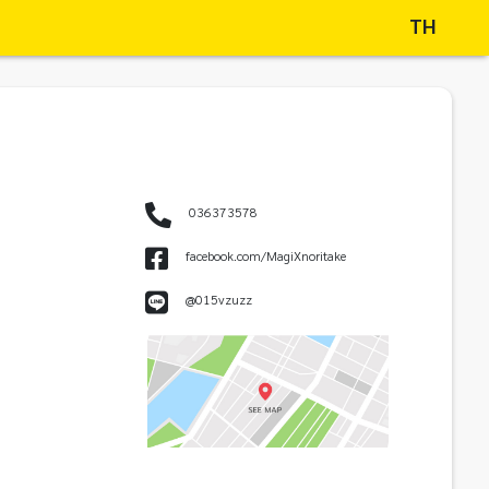
TH
036373578
facebook.com/MagiXnoritake
@015vzuzz