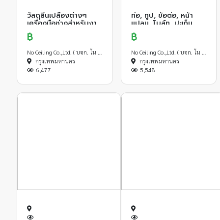
วัสดุสิ้นเปลืองต่างๆ
ท่อ, ทูป, ข้อต่อ, หน้า
เครื่องมือช่างสำหรับงาน
แปลน, โบล์ท, ปะเก็น,
ก่อสร้าง
วาล์ว วัสดุ เหล็ก สแตน
฿
฿
เลส และ อื่นๆ
No Ceiling Co.,Ltd. ( บจก. โน ซีลลิ่ง )
No Ceiling Co.,Ltd. ( บจก. โน ซีลลิ่ง )
กรุงเทพมหานคร
กรุงเทพมหานคร
6,477
5,548