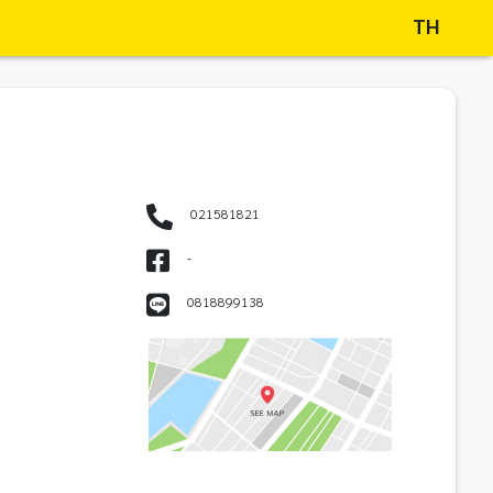
TH
021581821
-
0818899138