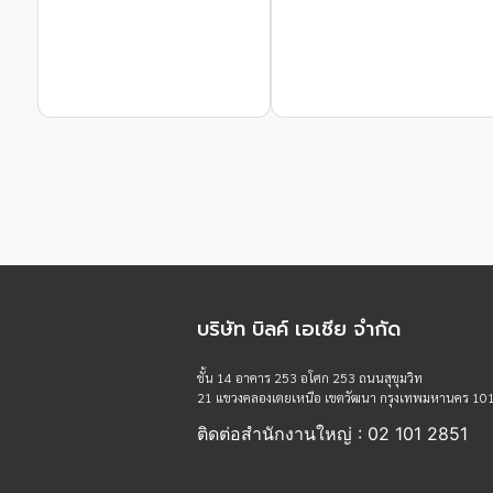
บริษัท บิลค์ เอเชีย จำกัด
ชั้น 14 อาคาร 253 อโศก 253 ถนนสุขุมวิท
21 แขวงคลองเตยเหนือ เขตวัฒนา กรุงเทพมหานคร 10
ติดต่อสำนักงานใหญ่ : 02 101 2851