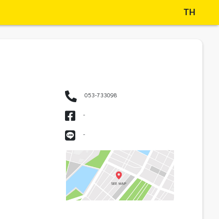
TH
053-733098
-
-