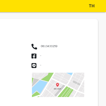
TH
0813433259
-
-