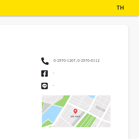
TH
0-2570-1207, 0-2570-0112
-
-