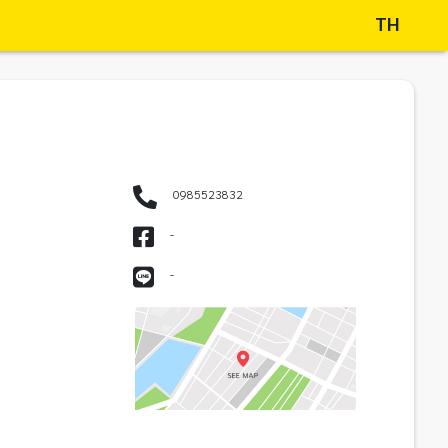
TH
0985523832
-
-