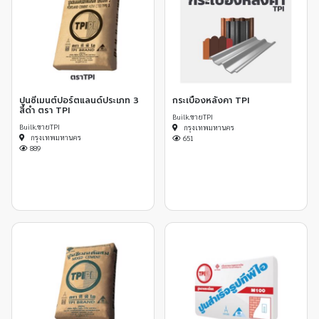
ปูนซีเมนต์ปอร์ตแลนด์ประเภท 3
กระเบื้องหลังคา TPI
สีดำ ตรา TPI
Builk.ขายTPI
Builk.ขายTPI
กรุงเทพมหานคร
กรุงเทพมหานคร
651
889