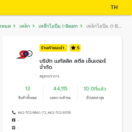
TH
้งหมด
เหล็ก
เหล๊กไอบีม I-Beam
เหล็กไอบีม (I-Beam)
ร้านค้าแนะนำ
5
บริษัท เมทัลลิค สตีล เซ็นเตอร์
จำกัด
สมุทรปราการ
13
44,115
10 ปีที่แล้ว
สินค้าทั้งหมด
ยอดการเข้าชม
อัปเดตล่าสุด
662-702-9861-72, 662-702-9559
-
-