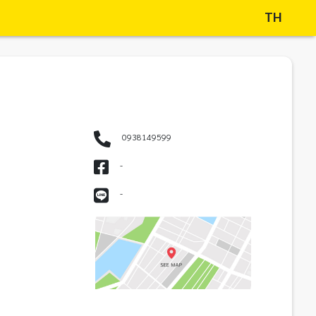
TH
0938149599
-
-