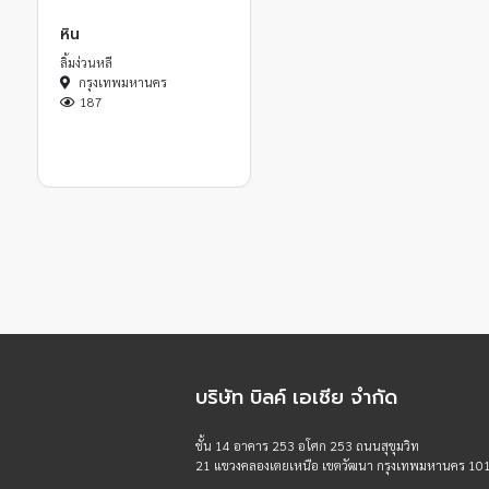
หิน
ลิ้มง่วนหลี
กรุงเทพมหานคร
187
บริษัท บิลค์ เอเชีย จำกัด
ชั้น 14 อาคาร 253 อโศก 253 ถนนสุขุมวิท
21 แขวงคลองเตยเหนือ เขตวัฒนา กรุงเทพมหานคร 10