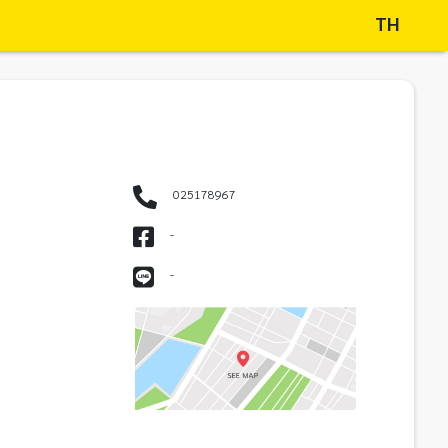
TH
025178967
-
-