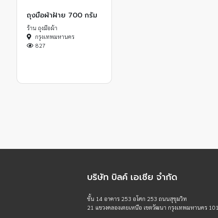
ถุงมือผ้าฝ้าย 700 กรัม
ร้าน ถุงมือผ้า
กรุงเทพมหานคร
827
บริษัท บิลค์ เอเชีย จำกัด
ชั้น 14 อาคาร 253 อโศก 253 ถนนสุขุมวิท
21 แขวงคลองเตยเหนือ เขตวัฒนา กรุงเทพมหานคร 10