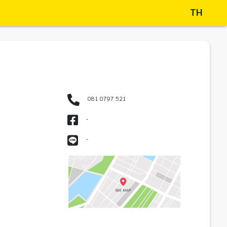
TH
081 0797 521
-
-