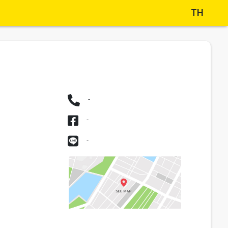
TH
-
-
-